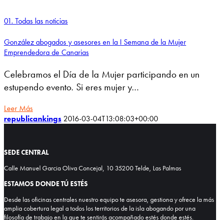
01. Todas las noticias
González abogados y asesores en la I Semana de la Mujer
Emprendedora de Canarias
Celebramos el Día de la Mujer participando en un
estupendo evento. Si eres mujer y…
Leer Más
republicankings
2016-03-04T13:08:03+00:00
SEDE CENTRAL
Calle Manuel Garcia Oliva Concejal, 10 35200 Telde, Las Palmas
ESTAMOS DONDE TÚ ESTÉS
Desde las oficinas centrales nuestro equipo te asesora, gestiona y ofrece la más
amplia cobertura legal a todos los territorios de la isla abogando por una
filosofía de trabajo en la que te sentirás acompañado estés donde estés.