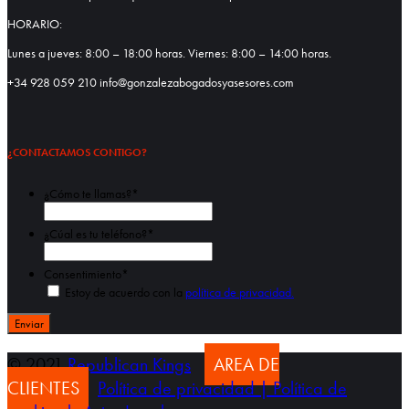
HORARIO:
Lunes a jueves: 8:00 – 18:00 horas. Viernes: 8:00 – 14:00 horas.
+34 928 059 210 info@gonzalezabogadosyasesores.com
¿CONTACTAMOS CONTIGO?
¿Cómo te llamas?
*
Nombre
¿Cúal es tu teléfono?
*
Consentimiento
*
Estoy de acuerdo con la
política de privacidad.
© 2021
Republican Kings
AREA DE
CLIENTES
Política de privacidad |
Política de