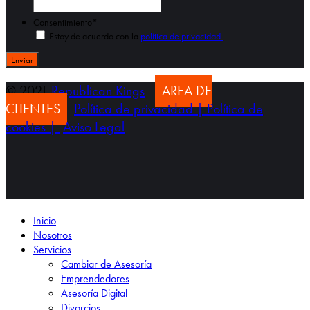
Consentimiento
*
Estoy de acuerdo con la
política de privacidad.
© 2021
Republican Kings
AREA DE
CLIENTES
Política de privacidad |
Política de
cookies |
Aviso Legal
Inicio
Nosotros
Servicios
Cambiar de Asesoría
Emprendedores
Asesoría Digital
Divorcios