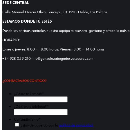
SEDE CENTRAL
Calle Manuel Garcia Oliva Concejal, 10 35200 Telde, Las Palmas
ESTAMOS DONDE TÚ ESTÉS
Desde las oficinas centrales nuestro equipo te asesora, gestiona y ofrece la más a
HORARIO:
Lunes a jueves: 8:00 – 18:00 horas. Viernes: 8:00 – 14:00 horas.
+34 928 059 210 info@gonzalezabogadosyasesores.com
¿CONTACTAMOS CONTIGO?
¿Cómo te llamas?
*
Nombre
¿Cúal es tu teléfono?
*
Consentimiento
*
Estoy de acuerdo con la
política de privacidad.