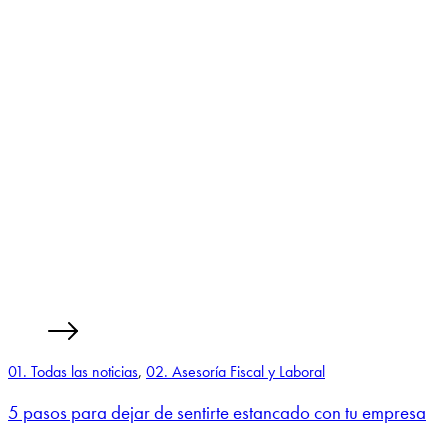
01. Todas las noticias
,
02. Asesoría Fiscal y Laboral
5 pasos para dejar de sentirte estancado con tu empresa