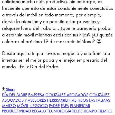
cotidiano mucho más productivo. Sin embargo, es
frecuente que esto de estar constantemente conectados
a través del móvil en todo momento, por ejemplo,
desvíe la atención y no permita estar presentes y
relajarse fuera del trabajo… ¿qué te parecería probar
a estar sin móvil mientras estás con tus hijos? ¿O quizás
celebrar el próximo 19 de marzo sin teléfono? 😉
Desde aquí, a ti que llevas un negocio y una familia e
intentas ser el mejor papá y el mejor empresario del
mundo, ¡Feliz Día del Padre!
Share
DÍA DEL PADRE
EMPRESA
GONZÁLEZ ABOGADOS
GONZÁLEZ
ABOGADOS Y ASESORES
HERRRAMIENTAS
HIJOS
LAS PALMAS
MARZO
MÓVIL
NEGOCIO
PADRE
PAPÁ
PLANIFICAR
PRODUCTIVIDAD
REGALO
TECNOLOGÍA
TELDE
TIEMPO
TIEMPO