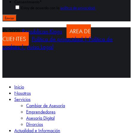
Consentimiento
*
Estoy de acuerdo con la
política de privacidad.
© 2021
Republican Kings
AREA DE
CLIENTES
Política de privacidad |
Política de
cookies |
Aviso Legal
Inicio
Nosotros
Servicios
Cambiar de Asesoría
Emprendedores
Asesoría Digital
Divorcios
Actualidad e Información