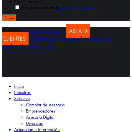
Consentimiento
*
Estoy de acuerdo con la
política de privacidad.
© 2021
Republican Kings
AREA DE
CLIENTES
Política de privacidad |
Política de
cookies |
Aviso Legal
Inicio
Nosotros
Servicios
Cambiar de Asesoría
Emprendedores
Asesoría Digital
Divorcios
Actualidad e Información