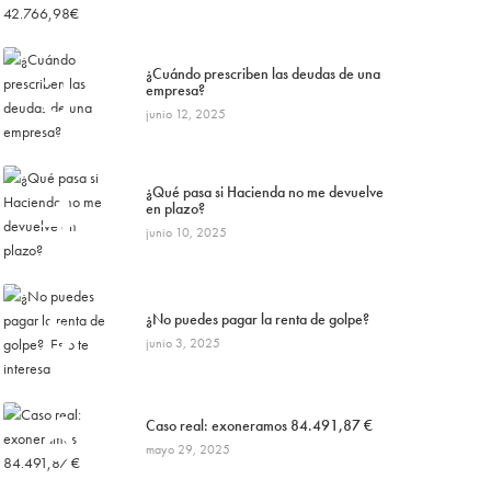
3
¿Cuándo prescriben las deudas de una
empresa?
junio 12, 2025
4
¿Qué pasa si Hacienda no me devuelve
en plazo?
junio 10, 2025
5
¿No puedes pagar la renta de golpe?
junio 3, 2025
6
Caso real: exoneramos 84.491,87 €
mayo 29, 2025