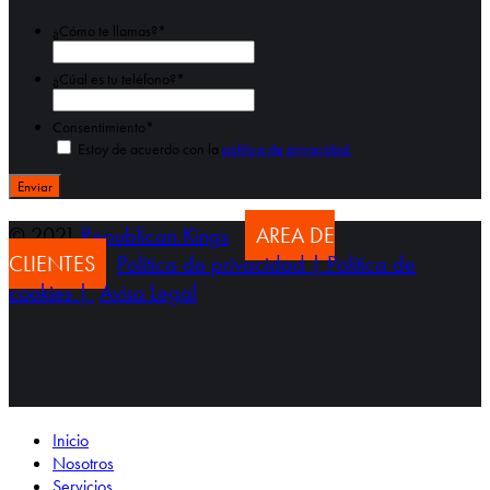
¿Cómo te llamas?
*
Nombre
¿Cúal es tu teléfono?
*
Consentimiento
*
Estoy de acuerdo con la
política de privacidad.
© 2021
Republican Kings
AREA DE
CLIENTES
Política de privacidad |
Política de
cookies |
Aviso Legal
Inicio
Nosotros
Servicios