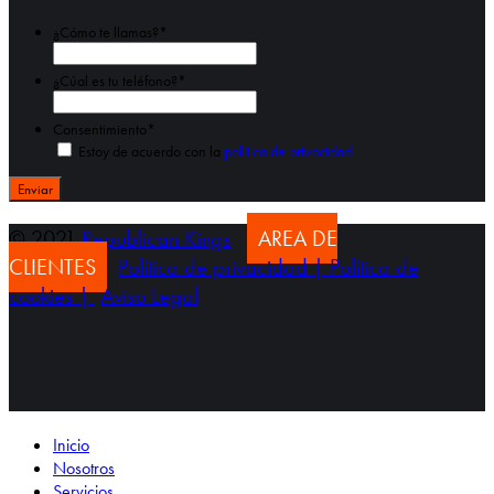
¿Cómo te llamas?
*
Nombre
¿Cúal es tu teléfono?
*
Consentimiento
*
Estoy de acuerdo con la
política de privacidad.
© 2021
Republican Kings
AREA DE
CLIENTES
Política de privacidad |
Política de
cookies |
Aviso Legal
Inicio
Nosotros
Servicios