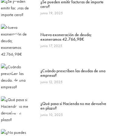
1
¿Se pueden emitir facturas de importe
cero?
junio 19, 2025
2
Nueva exoneración de deuda;
exoneramos 42.766,98€
junio 17, 2025
3
¿Cuándo prescriben las deudas de una
empresa?
junio 12, 2025
4
¿Qué pasa si Hacienda no me devuelve
en plazo?
junio 10, 2025