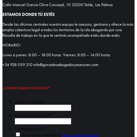
Calle Manuel Garcia Oliva Concejal, 10 35200 Telde, Las Palmas
ESTAMOS DONDE TÚ ESTÉS
Desde las oficinas centrales nuestro equipo te asesora, gestiona y ofrece la más
amplia cobertura legal a todos los territorios de la isla abogando por una
filosofía de trabajo en la que te sentirás acompañado estés donde estés.
HORARIO:
Lunes a jueves: 8:00 – 18:00 horas. Viernes: 8:00 – 14:00 horas.
+34 928 059 210 info@gonzalezabogadosyasesores.com
¿CONTACTAMOS CONTIGO?
¿Cómo te llamas?
*
Nombre
¿Cúal es tu teléfono?
*
Consentimiento
*
Estoy de acuerdo con la
política de privacidad.