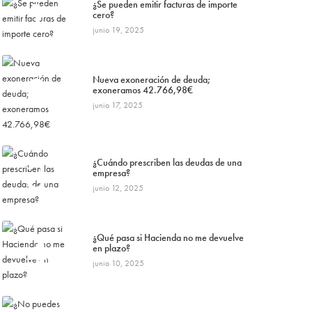
1
¿Se pueden emitir facturas de importe
cero?
junio 19, 2025
2
Nueva exoneración de deuda;
exoneramos 42.766,98€
junio 17, 2025
3
¿Cuándo prescriben las deudas de una
empresa?
junio 12, 2025
4
¿Qué pasa si Hacienda no me devuelve
en plazo?
junio 10, 2025