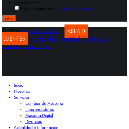
Consentimiento
*
Estoy de acuerdo con la
política de privacidad.
© 2021
Republican Kings
AREA DE
CLIENTES
Política de privacidad |
Política de
cookies |
Aviso Legal
Inicio
Nosotros
Servicios
Cambiar de Asesoría
Emprendedores
Asesoría Digital
Divorcios
Actualidad e Información